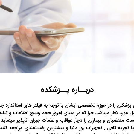
دربــاره پــزشکده
کان را در حوزه تخصصی ایشان با توجه به فیلتر های استاندارد ج
مل مورد نظر میباشد. چرا که در دنیای امروز حجم وسیع اطلاعات و تبل
 متقضیان و بیماران را دچار عواقب و لطمات جبران ناپذیر مینماید .
 تجربه کافی , تجهیزات روز دنیا و بیشترین رضایتمندی مراجعه کنندگ