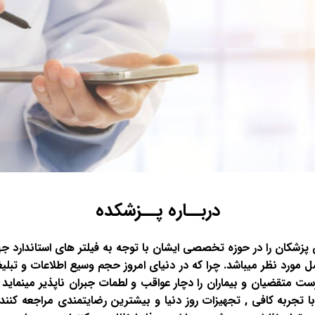
دربــاره پــزشکده
کان را در حوزه تخصصی ایشان با توجه به فیلتر های استاندارد ج
مل مورد نظر میباشد. چرا که در دنیای امروز حجم وسیع اطلاعات و تبل
 متقضیان و بیماران را دچار عواقب و لطمات جبران ناپذیر مینماید .
 تجربه کافی , تجهیزات روز دنیا و بیشترین رضایتمندی مراجعه کنندگ