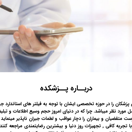
دربــاره پــزشکده
کان را در حوزه تخصصی ایشان با توجه به فیلتر های استاندارد ج
مل مورد نظر میباشد. چرا که در دنیای امروز حجم وسیع اطلاعات و تبل
 متقضیان و بیماران را دچار عواقب و لطمات جبران ناپذیر مینماید .
 تجربه کافی , تجهیزات روز دنیا و بیشترین رضایتمندی مراجعه کنندگ